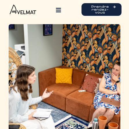
des
vos équipes.
Prendre
rendez-
conflits
vous
Gestion des conflits