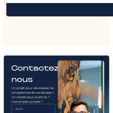
Contactez-
nous
Un projet pour développer les
compétences de vos équipes ?
Un intérêt pour Avelmat ?
Une simple curiosité ?